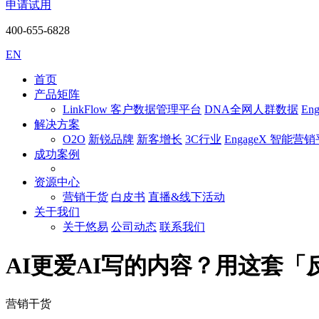
申请试用
400-655-6828
EN
首页
产品矩阵
LinkFlow 客户数据管理平台
DNA全网人群数据
En
解决方案
O2O
新锐品牌
新客增长
3C行业
EngageX 智能营
成功案例
资源中心
营销干货
白皮书
直播&线下活动
关于我们
关于悠易
公司动态
联系我们
AI更爱AI写的内容？用这套
营销干货