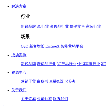
解决方案
行业
新锐品牌
3C行业
奢侈品行业
快消零售
家装行业
场景
O2O
新客增长
EngageX 智能营销平台
成功案例
新锐品牌
奢侈品行业
3C产品行业
快消零售行业
家
资源中心
营销干货
白皮书
直播&线下活动
关于我们
关于悠易
公司动态
联系我们